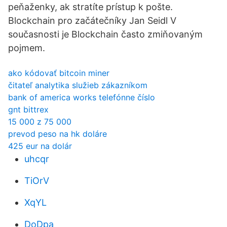
peňaženky, ak stratíte prístup k pošte.
Blockchain pro začátečníky Jan Seidl V
současnosti je Blockchain často zmiňovaným
pojmem.
ako kódovať bitcoin miner
čitateľ analytika služieb zákazníkom
bank of america works telefónne číslo
gnt bittrex
15 000 z 75 000
prevod peso na hk doláre
425 eur na dolár
uhcqr
TiOrV
XqYL
DoDpa