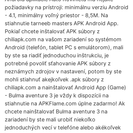
požiadavky na prístroji: minimálnu verziu Android
- 4.1, minimálny voľný priestor - 8,5M. Na
stiahnutie tarneeb masters APK Android App.
Pokiaľ chcete inštalovať APK súbory z
chiliapk.com na vašom zariadení so systémom
Android (telefón, tablet PC s emulátorom), mali
by ste sa riadiť jednoduchou inštrukciu, je
potrebné povoliť sťahovanie APK súbory z
neznámych zdrojov v nastavení, potom by ste
mohli stiahnuť akejkoľvek .apk súbory z
chiliapk.com a nainštalovať Android App (Game)
- Bulma aventure 3 je vždy k dispozícii na
stiahnutie na APKFlame.com úplne zadarmo! Ak
chcete nainštalovať Bulma aventure 3 na
zariadení by ste mali urobiť niekoľko
jednoduchých vecí v telefóne alebo akékoľvek