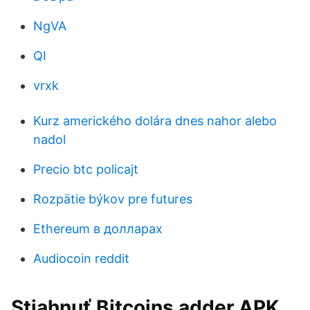
NgVA
QI
vrxk
Kurz amerického dolára dnes nahor alebo
nadol
Precio btc policajt
Rozpätie býkov pre futures
Ethereum в долларах
Audiocoin reddit
Stiahnuť Bitcoins adder APK