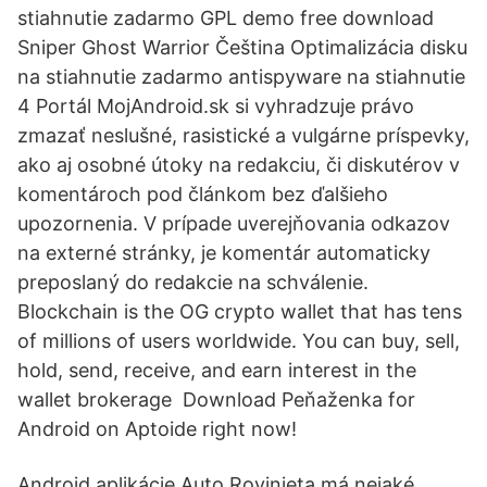
stiahnutie zadarmo GPL demo free download
Sniper Ghost Warrior Čeština Optimalizácia disku
na stiahnutie zadarmo antispyware na stiahnutie
4 Portál MojAndroid.sk si vyhradzuje právo
zmazať neslušné, rasistické a vulgárne príspevky,
ako aj osobné útoky na redakciu, či diskutérov v
komentároch pod článkom bez ďalšieho
upozornenia. V prípade uverejňovania odkazov
na externé stránky, je komentár automaticky
preposlaný do redakcie na schválenie.
Blockchain is the OG crypto wallet that has tens
of millions of users worldwide. You can buy, sell,
hold, send, receive, and earn interest in the
wallet brokerage Download Peňaženka for
Android on Aptoide right now!
Android aplikácie Auto Rovinieta má nejaké