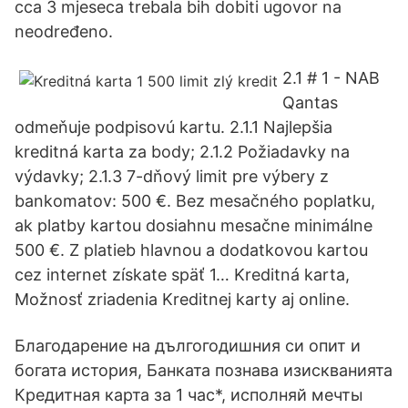
cca 3 mjeseca trebala bih dobiti ugovor na
neodređeno.
2.1 # 1 - NAB
Qantas
odmeňuje podpisovú kartu. 2.1.1 Najlepšia
kreditná karta za body; 2.1.2 Požiadavky na
výdavky; 2.1.3 7-dňový limit pre výbery z
bankomatov: 500 €. Bez mesačného poplatku,
ak platby kartou dosiahnu mesačne minimálne
500 €. Z platieb hlavnou a dodatkovou kartou
cez internet získate späť 1… Kreditná karta,
Možnosť zriadenia Kreditnej karty aj online.
Благодарение на дългогодишния си опит и
богата история, Банката познава изискванията
Кредитная карта за 1 час*, исполняй мечты