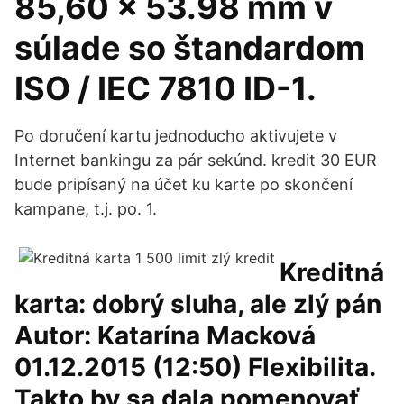
85,60 × 53.98 mm v
súlade so štandardom
ISO / IEC 7810 ID-1.
Po doručení kartu jednoducho aktivujete v
Internet bankingu za pár sekúnd. kredit 30 EUR
bude pripísaný na účet ku karte po skončení
kampane, t.j. po. 1.
Kreditná
karta: dobrý sluha, ale zlý pán
Autor: Katarína Macková
01.12.2015 (12:50) Flexibilita.
Takto by sa dala pomenovať