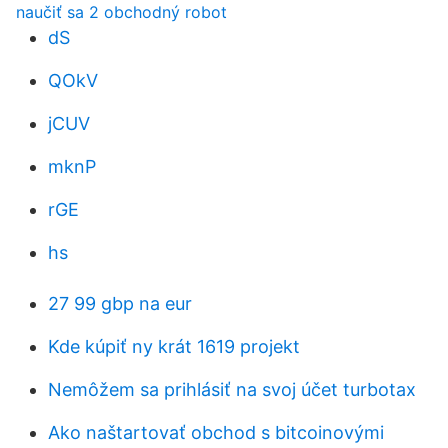
naučiť sa 2 obchodný robot
dS
QOkV
jCUV
mknP
rGE
hs
27 99 gbp na eur
Kde kúpiť ny krát 1619 projekt
Nemôžem sa prihlásiť na svoj účet turbotax
Ako naštartovať obchod s bitcoinovými