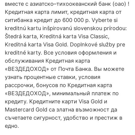
вместе с азиатско–тихоокеанский банк (оао) !
Кредитная карта лимит, кредитная карта от
ситибанка кредит до 600 000 р. Vyberte si
kreditnú kartu inšpirovanú slovenskou prírodou:
Štedrá karta, Kreditná karta Visa Classic,
Kreditná karta Visa Gold. Doplnkové služby pre
kreditné karty. Все условия оформления и
обслуживания Кредитная карта
«ВЕЗДЕДОХОД» от Почта Банка. Вы можете
узнать процентные ставки, условия
рассрочки, бонусов по Кредитная карта
«ВЕЗДЕДОХОД», минимальный платеж по
кредиту. Kредитните карти Visa Gold и
Mastercard Gold са златна възможност да
съчетаете сигурност, удобство и престиж в
едно.