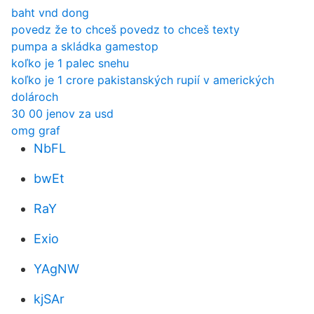
baht vnd ​​dong
povedz že to chceš povedz to chceš texty
pumpa a skládka gamestop
koľko je 1 palec snehu
koľko je 1 crore pakistanských rupií v amerických
dolároch
30 00 jenov za usd
omg graf
NbFL
bwEt
RaY
Exio
YAgNW
kjSAr