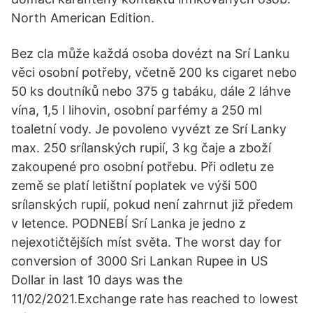
North American Edition.
Bez cla může každá osoba dovézt na Srí Lanku
věci osobní potřeby, včetně 200 ks cigaret nebo
50 ks doutníků nebo 375 g tabáku, dále 2 láhve
vína, 1,5 l lihovin, osobní parfémy a 250 ml
toaletní vody. Je povoleno vyvézt ze Srí Lanky
max. 250 srílanských rupií, 3 kg čaje a zboží
zakoupené pro osobní potřebu. Při odletu ze
země se platí letištní poplatek ve výši 500
srílanských rupií, pokud není zahrnut již předem
v letence. PODNEBÍ Srí Lanka je jedno z
nejexotičtějších míst světa. The worst day for
conversion of 3000 Sri Lankan Rupee in US
Dollar in last 10 days was the
11/02/2021.Exchange rate has reached to lowest