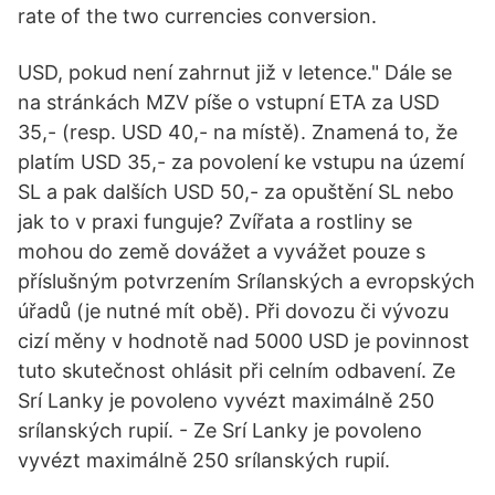
rate of the two currencies conversion.
USD, pokud není zahrnut již v letence." Dále se
na stránkách MZV píše o vstupní ETA za USD
35,- (resp. USD 40,- na místě). Znamená to, že
platím USD 35,- za povolení ke vstupu na území
SL a pak dalších USD 50,- za opuštění SL nebo
jak to v praxi funguje? Zvířata a rostliny se
mohou do země dovážet a vyvážet pouze s
příslušným potvrzením Srílanských a evropských
úřadů (je nutné mít obě). Při dovozu či vývozu
cizí měny v hodnotě nad 5000 USD je povinnost
tuto skutečnost ohlásit při celním odbavení. Ze
Srí Lanky je povoleno vyvézt maximálně 250
srílanských rupií. - Ze Srí Lanky je povoleno
vyvézt maximálně 250 srílanských rupií.