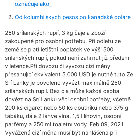
označuje ako_
Od kolumbijských pesos po kanadské doláre
250 srílanských rupií, 3 kg čaje a zboží
zakoupené pro osobní potřebu. Při odletu ze
země se platí letištní poplatek ve výši 500
srílanských rupií, pokud není zahrnut již předem
v letence.Při dovozu či vývozu cizí měny
přesahující ekvivalent 5.000 USD je nutné tuto Ze
Srí Lanky je povoleno vyvézt maximálně 250
srílanských rupií. Bez cla může každá osoba
dovézt na Srí Lanku věci osobní potřeby, včetně
200 ks cigaret nebo 50 ks doutníků nebo 375 g
tabáku, dále 2 láhve vína, 1,5 l lihovin, osobní
parfémy a 250 ml toaletní vody. Feb 09, 2021
Vyvážená cizí měna musí být nahlášena při