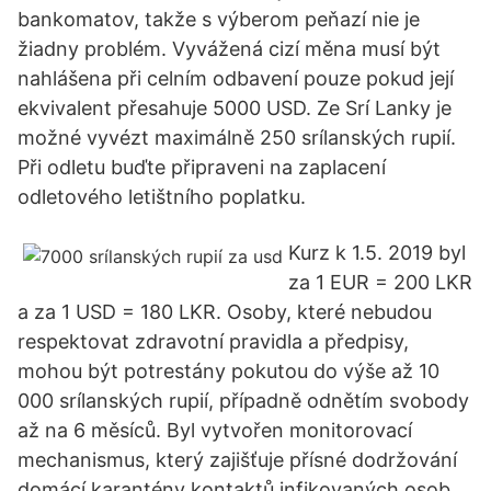
bankomatov, takže s výberom peňazí nie je
žiadny problém. Vyvážená cizí měna musí být
nahlášena při celním odbavení pouze pokud její
ekvivalent přesahuje 5000 USD. Ze Srí Lanky je
možné vyvézt maximálně 250 srílanských rupií.
Při odletu buďte připraveni na zaplacení
odletového letištního poplatku.
Kurz k 1.5. 2019 byl
za 1 EUR = 200 LKR
a za 1 USD = 180 LKR. Osoby, které nebudou
respektovat zdravotní pravidla a předpisy,
mohou být potrestány pokutou do výše až 10
000 srílanských rupií, případně odnětím svobody
až na 6 měsíců. Byl vytvořen monitorovací
mechanismus, který zajišťuje přísné dodržování
domácí karantény kontaktů infikovaných osob.