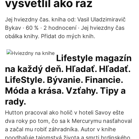
vysvetlil ako raz
Jej hviezdny čas. kniha od: Vasil Uladzimiravič
Bykav · 60 % · 2 hodnocení · Jej hviezdny čas
obálka knihy. Přidat do mých knih.
Lifestyle magazín
na každý deň. Hľadať. Hľadať.
LifeStyle. Bývanie. Financie.
Móda a krása. Vzťahy. Tipy a
rady.
Hutton pracoval ako holič v hoteli Savoy ešte
dva roky po tom, čo sa k Mercurymu nasťahoval
a začal mu robiť záhradníka. Autor v knihe
poodhaľuje tajomstvá života a smrti hrdinského