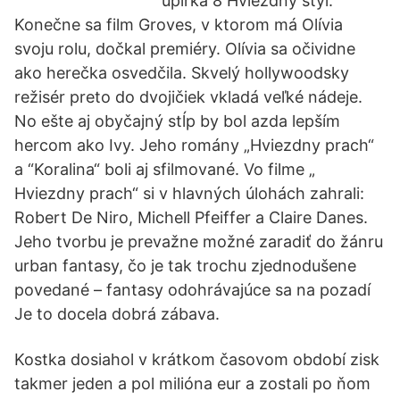
upírka 8 Hviezdny štýl.
Konečne sa film Groves, v ktorom má Olívia
svoju rolu, dočkal premiéry. Olívia sa očividne
ako herečka osvedčila. Skvelý hollywoodsky
režisér preto do dvojičiek vkladá veľké nádeje.
No ešte aj obyčajný stĺp by bol azda lepším
hercom ako Ivy. Jeho romány „Hviezdny prach“
a “Koralina“ boli aj sfilmované. Vo filme „
Hviezdny prach“ si v hlavných úlohách zahrali:
Robert De Niro, Michell Pfeiffer a Claire Danes.
Jeho tvorbu je prevažne možné zaradiť do žánru
urban fantasy, čo je tak trochu zjednodušene
povedané – fantasy odohrávajúce sa na pozadí
Je to docela dobrá zábava.
Kostka dosiahol v krátkom časovom období zisk
takmer jeden a pol milióna eur a zostali po ňom