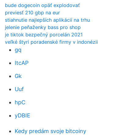
bude dogecoin opäť explodovať
previesť 210 gbp na eur
stiahnutie najlepších aplikácií na trhu
jelenie peňaženky bass pro shop
je tiktok bezpečný porcelán 2021
veľké štyri poradenské firmy v indonézii
gq
ItcAP
Gk
Uuf
hpC
yDBIE
Kedy predám svoje bitcoiny