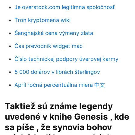
Je overstock.com legitímna spoločnosť
Tron kryptomena wiki
Šanghajská cena výmeny zlata
Čas prevodník widget mac
Číslo technickej podpory úverovej karmy
5 000 dolárov v librách šterlingov
Apríl ročná percentuálna miera 中文
Taktiež sú známe legendy
uvedené v knihe Genesis , kde
sa píše , že synovia bohov