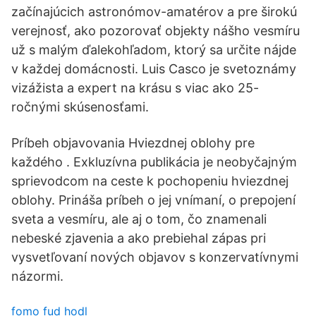
začínajúcich astronómov-amatérov a pre širokú
verejnosť, ako pozorovať objekty nášho vesmíru
už s malým ďalekohľadom, ktorý sa určite nájde
v každej domácnosti. Luis Casco je svetoznámy
vizážista a expert na krásu s viac ako 25-
ročnými skúsenosťami.
Príbeh objavovania Hviezdnej oblohy pre
každého . Exkluzívna publikácia je neobyčajným
sprievodcom na ceste k pochopeniu hviezdnej
oblohy. Prináša príbeh o jej vnímaní, o prepojení
sveta a vesmíru, ale aj o tom, čo znamenali
nebeské zjavenia a ako prebiehal zápas pri
vysvetľovaní nových objavov s konzervatívnymi
názormi.
fomo fud hodl