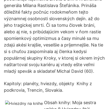
generála Milana Rastislava Štefánika. Prináša
dôležité fakty počnúc rodokmeňom tejto
významnej osobnosti slovenských dejín. až do
jeho tragickej smrti. Či sa tomu človek bráni,
alebo aj nie, s pribúdajúcim vekom v ňom rastie
spomienkový optimizmus a časy minulé sa mu
zdajú akési krajšie, veselšie a príjemnejšie. Na tie
si s chuťou zaspomínala aj členka kedysi
populárnej skupiny Kroky, v ktorej si okrem iných
naštartoval svoju kariéru aj vtedy ešte veľmi
mladý spevák a skladateľ Michal David (60).
Kapitoly: planéty, hviezdy, objekty Knihy z
podkrovia, Trencin, Slovakia.
Obsah knihy: Moja sestra