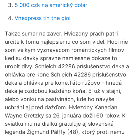
5 000 czk na americký dolár
Vnexpress tin the gioi
Takze sumar na zaver. Hviezdny prach patri
urcite k tomu najlepsiemu co som videl. Hoci nie
som velkym vyznavacom romantickych filmov
ked su davky spravne namiesane dokaze to
urobit divy. Schleich 42286 príslušenstvo deka a
ohlávka pre kone Schleich 42286 príslušenstvo
deka a ohlávka pre kone.Táto ružovo - hnedá
deka je ozdobou každého koňa, či už v stajni,
alebo vonku na pastvinách, kde ho navyše
uchráni aj pred dažďom. Hviezdny Kanaďan
Wayne Gretzky sa 26. januára dožil 60 rokov. K
sviatku mu na diaľku gratuluje aj slovenská
legenda Žigmund Pálffy (48), ktorý proti nemu