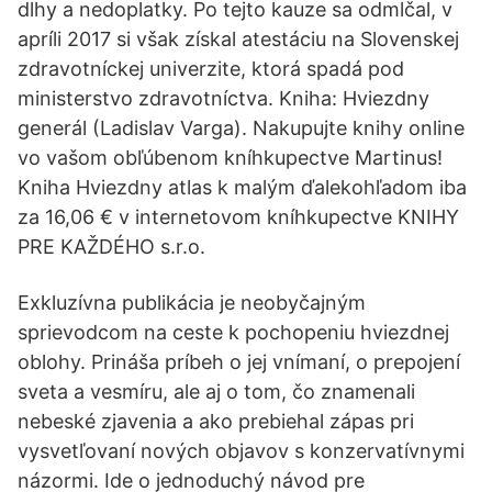
dlhy a nedoplatky. Po tejto kauze sa odmlčal, v
apríli 2017 si však získal atestáciu na Slovenskej
zdravotníckej univerzite, ktorá spadá pod
ministerstvo zdravotníctva. Kniha: Hviezdny
generál (Ladislav Varga). Nakupujte knihy online
vo vašom obľúbenom kníhkupectve Martinus!
Kniha Hviezdny atlas k malým ďalekohľadom iba
za 16,06 € v internetovom kníhkupectve KNIHY
PRE KAŽDÉHO s.r.o.
Exkluzívna publikácia je neobyčajným
sprievodcom na ceste k pochopeniu hviezdnej
oblohy. Prináša príbeh o jej vnímaní, o prepojení
sveta a vesmíru, ale aj o tom, čo znamenali
nebeské zjavenia a ako prebiehal zápas pri
vysvetľovaní nových objavov s konzervatívnymi
názormi. Ide o jednoduchý návod pre